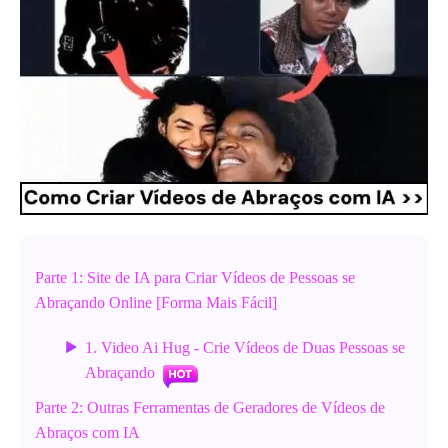
Parte 1: Site de IA para Criar Vídeos de Pessoas se
Abraçando Online [Forma Mais Fácil]
1. Video Ai Hug - Crie Vídeos de Duas Pessoas se
Abraçando
Parte 2: Outras Ferramentas de Geradores de Vídeos de
Abraços com IA