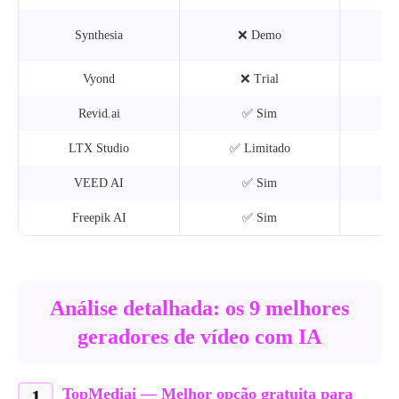
Synthesia
❌ Demo
Vyond
❌ Trial
Revid.ai
✅ Sim
LTX Studio
✅ Limitado
VEED AI
✅ Sim
Freepik AI
✅ Sim
Análise detalhada: os 9 melhores
geradores de vídeo com IA
TopMediai — Melhor opção gratuita para
1