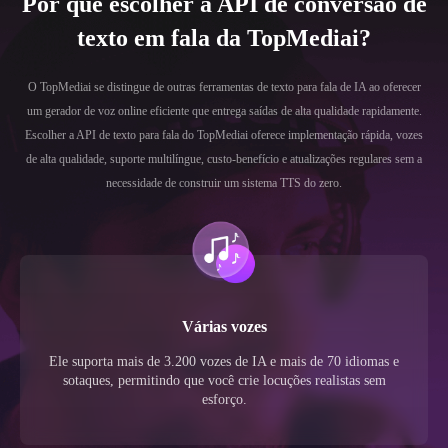
Por que escolher a API de conversão de
texto em fala da TopMediai?
O TopMediai se distingue de outras ferramentas de texto para fala de IA ao oferecer
um gerador de voz online eficiente que entrega saídas de alta qualidade rapidamente.
Escolher a API de texto para fala do TopMediai oferece implementação rápida, vozes
de alta qualidade, suporte multilíngue, custo-benefício e atualizações regulares sem a
necessidade de construir um sistema TTS do zero.
Várias vozes
Ele suporta mais de 3.200 vozes de IA e mais de 70 idiomas e
sotaques, permitindo que você crie locuções realistas sem
esforço.