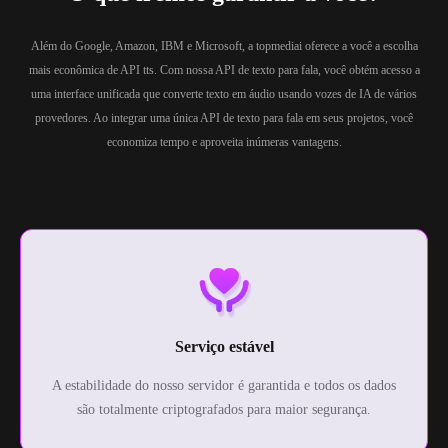
Além do Google, Amazon, IBM e Microsoft, a topmediai oferece a você a escolha
mais econômica de API tts. Com nossa API de texto para fala, você obtém acesso a
uma interface unificada que converte texto em áudio usando vozes de IA de vários
provedores. Ao integrar uma única API de texto para fala em seus projetos, você
economiza tempo e aproveita inúmeras vantagens.
Serviço estável
A estabilidade do nosso servidor é garantida e todos os dados
são totalmente criptografados para maior segurança.