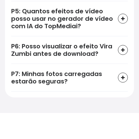
P5: Quantos efeitos de vídeo
posso usar no gerador de vídeo
com IA do TopMediai?
P6: Posso visualizar o efeito Vira
Zumbi antes de download?
P7: Minhas fotos carregadas
estarão seguras?
Crie vídeos impressionantes com
efeitos de IA a partir de apenas uma
foto
Transforme suas fotos em vídeos chamativas de Vira
Zumbi em segundos. Simples, rápido e acessível.