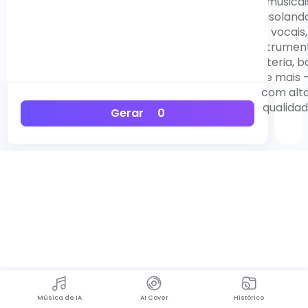
musicai
isoland
vocais,
instrumen
bateria, b
e mais 
com alt
qualida
Gerar
0
Música de IA
AI Cover
Histórico