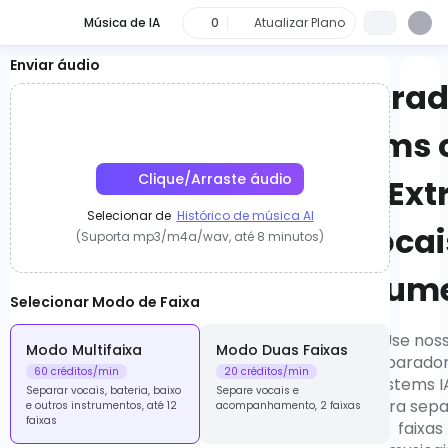
Música de IA
0
Atualizar Plano
Enviar áudio
Separad
Stems
Clique/Arraste áudio
IA: Ext
Selecionar de
Histórico de música AI
Vocai
(Suporta mp3/m4a/wav, até 8 minutos)
Instrum
Selecionar Modo de Faixa
Use nos
Modo Multifaixa
Modo Duas Faixas
separador
60 créditos/min
20 créditos/min
stems I
Separar vocais, bateria, baixo
Separe vocais e
para sepa
e outros instrumentos, até 12
acompanhamento, 2 faixas
faixas
faixas