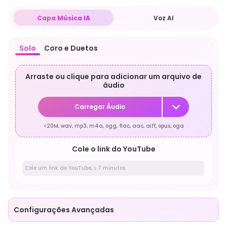
Capa Música IA
Voz AI
Solo
Coro e Duetos
Arraste ou clique para adicionar um arquivo de
áudio
Carregar Áudio
<20M, wav, mp3, m4a, ogg, flac, aac, aiff, opus, oga
Cole o link do YouTube
Configurações Avançadas