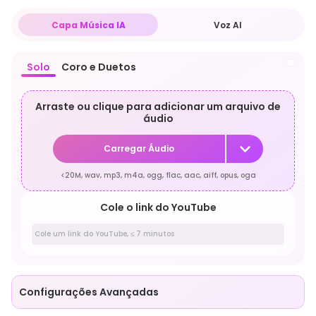
Capa Música IA
Voz AI
Solo
Coro e Duetos
Arraste ou clique para adicionar um arquivo de
áudio
Carregar Áudio
<20M, wav, mp3, m4a, ogg, flac, aac, aiff, opus, oga
Cole o link do YouTube
Configurações Avançadas